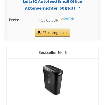
Leitz IQ Autofeed Small Office
Aktenvernichter, 50 Blatt...*
155,63 EUR
*Zum Angebot »
6