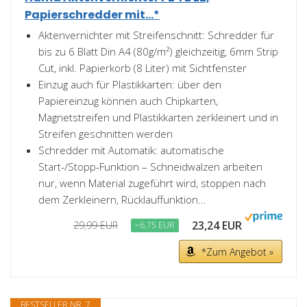
Papierschredder mit...*
Aktenvernichter mit Streifenschnitt: Schredder für
bis zu 6 Blatt Din A4 (80g/m²) gleichzeitig, 6mm Strip
Cut, inkl. Papierkorb (8 Liter) mit Sichtfenster
Einzug auch für Plastikkarten: über den
Papiereinzug können auch Chipkarten,
Magnetstreifen und Plastikkarten zerkleinert und in
Streifen geschnitten werden
Schredder mit Automatik: automatische
Start-/Stopp-Funktion – Schneidwalzen arbeiten
nur, wenn Material zugeführt wird, stoppen nach
dem Zerkleinern, Rücklauffunktion...
23,24 EUR
29,99 EUR
−6,75 EUR
*Zum Angebot »
BESTSELLER NR. 7