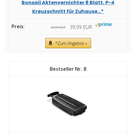
Bonsaii Aktenvernichter 8 Blatt, P-4
Kreuzschnitt für Zuhause...*
39,99 EUR
43,99 EUR
*Zum Angebot »
8