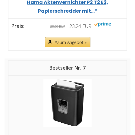
Hama Aktenvernichter P2 T2 E2,
Papierschredder mit...*
23,24 EUR
29,99 EUR
*Zum Angebot »
7