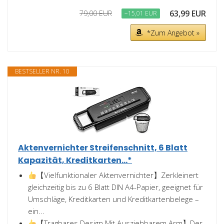
63,99 EUR
79,00 EUR
−15,01 EUR
*Zum Angebot »
BESTSELLER NR. 10
Aktenvernichter Streifenschnitt, 6 Blatt
Kapazität, Kreditkarten...*
【Vielfunktionaler Aktenvernichter】Zerkleinert
gleichzeitig bis zu 6 Blatt DIN A4-Papier, geeignet für
Umschläge, Kreditkarten und Kreditkartenbelege –
ein...
【Tragbares Design Mit Ausziehbarem Arm】Der