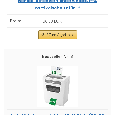
Bonsaii Aktenvernichter 6 Blatt, P-4
Partikelschnitt für...*
36,99 EUR
*Zum Angebot »
3