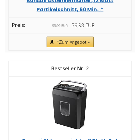
Bonsaii Aktenvernichter, 12 Blatt
Partikelschnitt, 60 Min...*
79,98 EUR
99,99 EUR
*Zum Angebot »
2