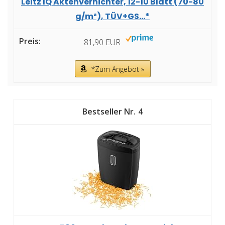
Leitz IQ Aktenvernichter, 12-10 Blatt (70-80
g/m²), TÜV+GS...*
81,90 EUR
*Zum Angebot »
4