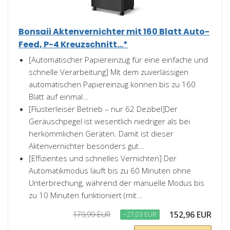
Bonsaii Aktenvernichter mit 160 Blatt Auto-
Feed, P-4 Kreuzschnitt...*
[Automatischer Papiereinzug für eine einfache und
schnelle Verarbeitung] Mit dem zuverlässigen
automatischen Papiereinzug können bis zu 160
Blatt auf einmal...
[Flüsterleiser Betrieb – nur 62 Dezibel]Der
Geräuschpegel ist wesentlich niedriger als bei
herkömmlichen Geräten. Damit ist dieser
Aktenvernichter besonders gut...
[Effizientes und schnelles Vernichten] Der
Automatikmodus läuft bis zu 60 Minuten ohne
Unterbrechung, während der manuelle Modus bis
zu 10 Minuten funktioniert (mit...
152,96 EUR
179,99 EUR
−27,03 EUR