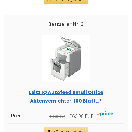
3
Leitz IQ Autofeed Small Office
Aktenvernichter, 100 Blatt...*
266,98 EUR
442,69 EUR
*Zum Angebot »