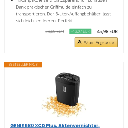
【Kompakt, leise & platzsparend für Zuhause】
Dank praktischer Griffmulde einfach zu
transportieren. Der 8-Liter-Auffangbehälter lässt
sich leicht entleeren. Perfekt...
45,98 EUR
59,05 EUR
−13,07 EUR
*Zum Angebot »
BESTSELLER NR. 8
GENIE 580 XCD Plus, Aktenvernichter,