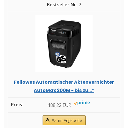
7
Fellowes Automatischer Aktenvernichter
AutoMax 200M - bis zu...*
488,22 EUR
*Zum Angebot »