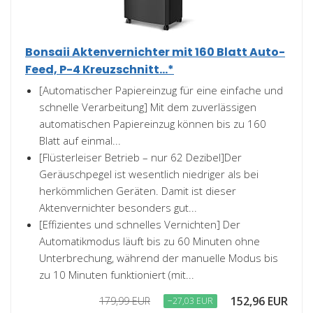
Bonsaii Aktenvernichter mit 160 Blatt Auto-
Feed, P-4 Kreuzschnitt...*
[Automatischer Papiereinzug für eine einfache und
schnelle Verarbeitung] Mit dem zuverlässigen
automatischen Papiereinzug können bis zu 160
Blatt auf einmal...
[Flüsterleiser Betrieb – nur 62 Dezibel]Der
Geräuschpegel ist wesentlich niedriger als bei
herkömmlichen Geräten. Damit ist dieser
Aktenvernichter besonders gut...
[Effizientes und schnelles Vernichten] Der
Automatikmodus läuft bis zu 60 Minuten ohne
Unterbrechung, während der manuelle Modus bis
zu 10 Minuten funktioniert (mit...
152,96 EUR
179,99 EUR
−27,03 EUR