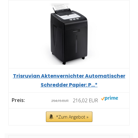
Trisruvian Aktenvernichter Automatischer
Schredder Papier: P...*
216,02 EUR
254,15 EUR
*Zum Angebot »