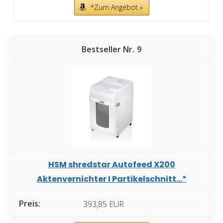
*Zum Angebot »
9
HSM shredstar Autofeed X200
Aktenvernichter I Partikelschnitt...*
393,85 EUR