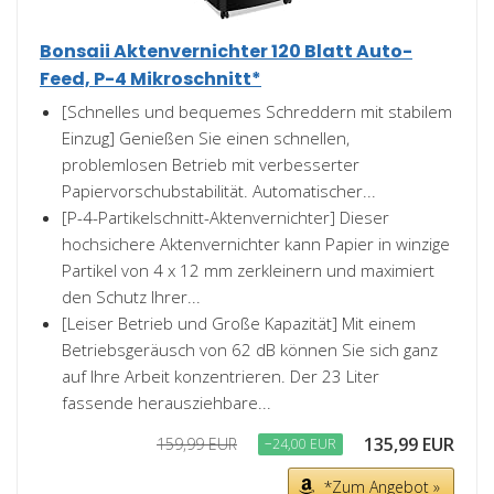
Bonsaii Aktenvernichter 120 Blatt Auto-
Feed, P-4 Mikroschnitt*
[Schnelles und bequemes Schreddern mit stabilem
Einzug] Genießen Sie einen schnellen,
problemlosen Betrieb mit verbesserter
Papiervorschubstabilität. Automatischer...
[P-4-Partikelschnitt-Aktenvernichter] Dieser
hochsichere Aktenvernichter kann Papier in winzige
Partikel von 4 x 12 mm zerkleinern und maximiert
den Schutz Ihrer...
[Leiser Betrieb und Große Kapazität] Mit einem
Betriebsgeräusch von 62 dB können Sie sich ganz
auf Ihre Arbeit konzentrieren. Der 23 Liter
fassende herausziehbare...
135,99 EUR
159,99 EUR
−24,00 EUR
*Zum Angebot »