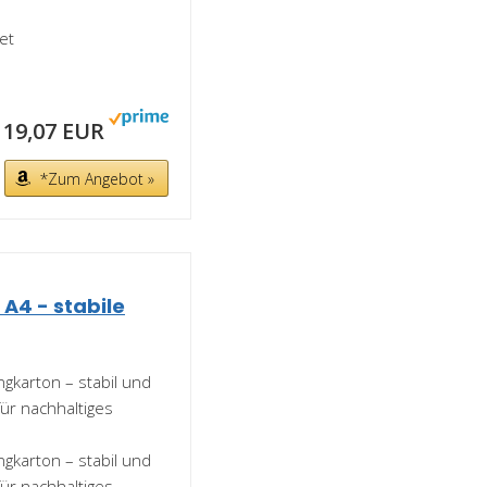
et
19,07 EUR
*Zum Angebot »
 A4 - stabile
ngkarton – stabil und
für nachhaltiges
ngkarton – stabil und
für nachhaltiges