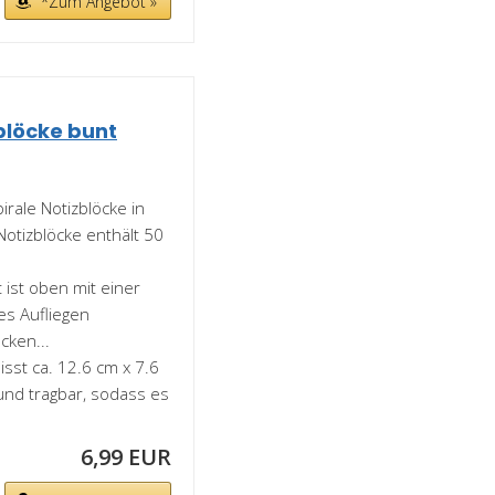
*Zum Angebot »
blöcke bunt
irale Notizblöcke in
otizblöcke enthält 50
t ist oben mit einer
es Aufliegen
cken...
isst ca. 12.6 cm x 7.6
und tragbar, sodass es
6,99 EUR