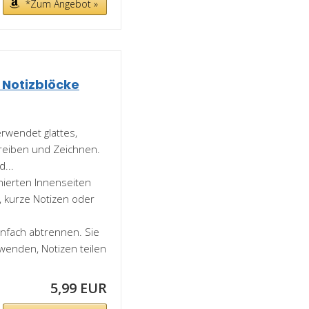
*Zum Angebot »
e Notizblöcke
erwendet glattes,
hreiben und Zeichnen.
...
inierten Innenseiten
, kurze Notizen oder
einfach abtrennen. Sie
wenden, Notizen teilen
5,99 EUR