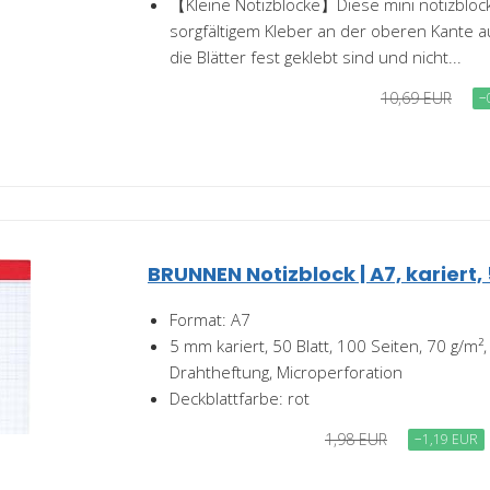
【Kleine Notizblöcke】Diese mini notizblock
sorgfältigem Kleber an der oberen Kante a
die Blätter fest geklebt sind und nicht...
10,69 EUR
−
BRUNNEN Notizblock | A7, kariert, 
Format: A7
5 mm kariert, 50 Blatt, 100 Seiten, 70 g/m²,
Drahtheftung, Microperforation
Deckblattfarbe: rot
1,98 EUR
−1,19 EUR