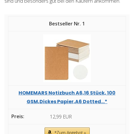
sind und besonders gut bei den Käufern ankommen.
1
HOMEMARS Notizbuch A6,16 Stück, 100
GSM,Dickes Papier,A6 Dotted...*
12,99 EUR
*Zum Angebot »