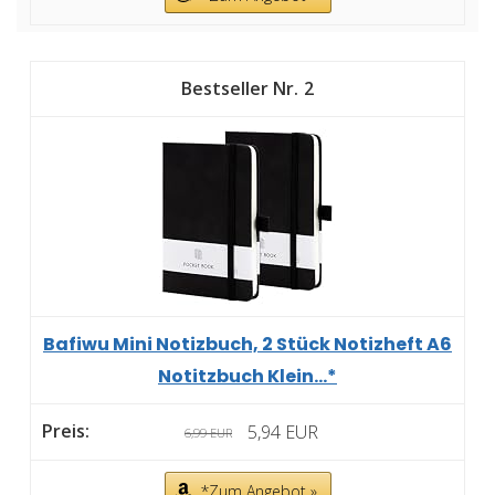
2
Bafiwu Mini Notizbuch, 2 Stück Notizheft A6
Notitzbuch Klein...*
5,94 EUR
6,99 EUR
*Zum Angebot »