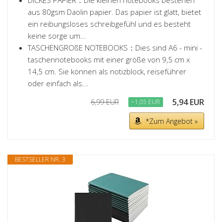
DICKES PAPIER：Die kleinen notebooks bestehen
aus 80gsm Daolin papier. Das papier ist glatt, bietet
ein reibungsloses schreibgefühl und es besteht
keine sorge um...
TASCHENGROßE NOTEBOOKS：Dies sind A6 - mini -
taschennotebooks mit einer größe von 9,5 cm x
14,5 cm. Sie können als notizblock, reiseführer
oder einfach als...
5,94 EUR
6,99 EUR
−1,05 EUR
*Zum Angebot »
BESTSELLER NR. 3