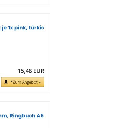
e 1x pink, türkis
15,48 EUR
*Zum Angebot »
 mm, Ringbuch A5