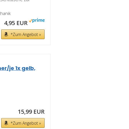
hanik
4,95 EUR
*Zum Angebot »
r/je 1x gelb,
15,99 EUR
*Zum Angebot »