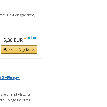
it Funktionsgarantie,
g
5,30 EUR
*Zum Angebot »
5 2-Ring-
sreichend Platz für
te Ablage im Alltag.