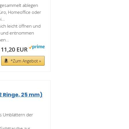
h gesammelt ablegen
Büro, Homeoffice oder
...
ich leicht öffnen und
tet und entnommen
en...
11,20 EUR
*Zum Angebot »
 2 Ringe, 25 mm)
s Umblättern der
Sichttasche zur