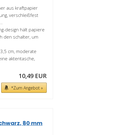
er aus kraftpapier
ung, verschleißfest
..
ng-design hält papiere
ch den schalter, um
23,5 cm, moderate
 eine aktentasche,
10,49 EUR
*Zum Angebot »
 Schwarz, 80 mm