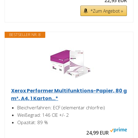
22,95 EUR
*Zum Angebot »
BESTSELLER NR. 8
Xerox Performer Multifunktions-Papier, 80 g
m², A4, 1 Karton...*
Bleichverfahren: ECF (elementar chlorfrei)
Weißegrad: 146 CIE +/- 2
Opazität: 89 %
24,99 EUR