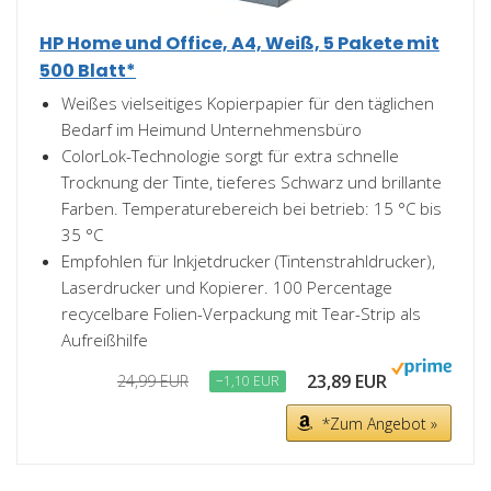
HP Home und Office, A4, Weiß, 5 Pakete mit
500 Blatt*
Weißes vielseitiges Kopierpapier für den täglichen
Bedarf im Heimund Unternehmensbüro
ColorLok-Technologie sorgt für extra schnelle
Trocknung der Tinte, tieferes Schwarz und brillante
Farben. Temperaturebereich bei betrieb: 15 °C bis
35 °C
Empfohlen für Inkjetdrucker (Tintenstrahldrucker),
Laserdrucker und Kopierer. 100 Percentage
recycelbare Folien-Verpackung mit Tear-Strip als
Aufreißhilfe
23,89 EUR
24,99 EUR
−1,10 EUR
*Zum Angebot »