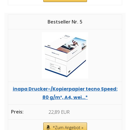
5
inapa Drucker-/Kopierpapier tecno Speed:
80 g/m², A4, wei...*
22,89 EUR
*Zum Angebot »