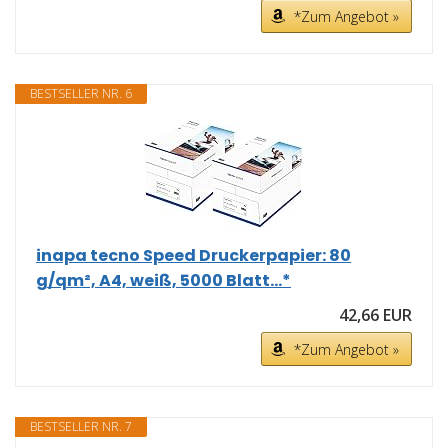
*Zum Angebot »
BESTSELLER NR. 6
inapa tecno Speed Druckerpapier: 80
g/qm², A4, weiß, 5000 Blatt...*
42,66 EUR
*Zum Angebot »
BESTSELLER NR. 7