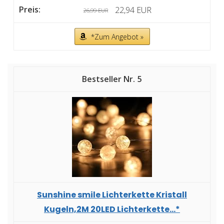
22,94 EUR
26,99 EUR
*Zum Angebot »
5
Sunshine smile Lichterkette Kristall
Kugeln,2M 20LED Lichterkette...*