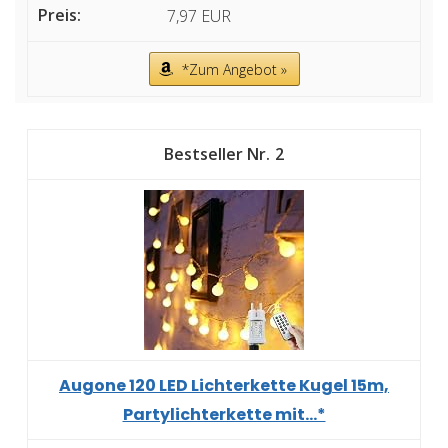
7,97 EUR
*Zum Angebot »
2
Augone 120 LED Lichterkette Kugel 15m,
Partylichterkette mit...*