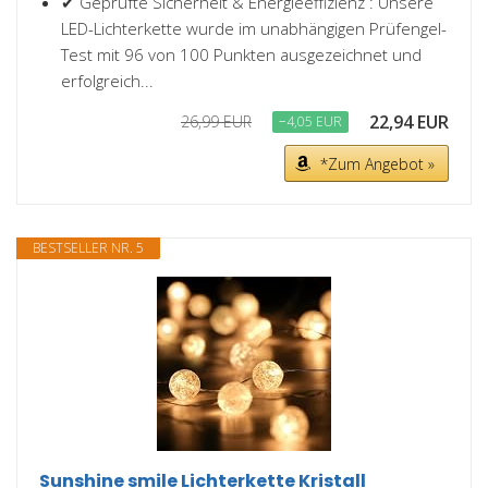
✔ Geprüfte Sicherheit & Energieeffizienz : Unsere
LED-Lichterkette wurde im unabhängigen Prüfengel-
Test mit 96 von 100 Punkten ausgezeichnet und
erfolgreich...
22,94 EUR
26,99 EUR
−4,05 EUR
*Zum Angebot »
BESTSELLER NR. 5
Sunshine smile Lichterkette Kristall