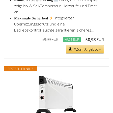
zeigt Ist- & Soll-Temperatur, Heizstufe und Timer
an...
𝐌𝐚𝐱𝐢𝐦𝐚𝐥𝐞 𝐒𝐢𝐜𝐡𝐞𝐫𝐡𝐞𝐢𝐭
Integrierter
Überhitzungsschutz und eine
Betriebskontrollleuchte garantieren sicheres...
50,98 EUR
59,99 EUR
−9,01 EUR
*Zum Angebot »
BESTSELLER NR. 7