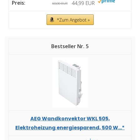
44,99 EUR
60,00 EUR
*Zum Angebot »
5
AEG Wandkonvektor WKL 505,
Elektroheizung energiesparend, 500 W...*