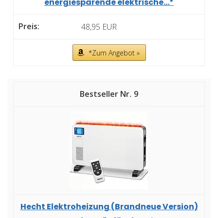
energiesparende elektrische...*
48,95 EUR
*Zum Angebot »
9
Hecht Elektroheizung (Brandneue Version)