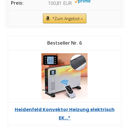
100,81 EUR
*Zum Angebot »
6
Heidenfeld Konvektor Heizung elektrisch
EK...*