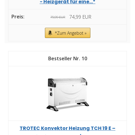
- Heizgerät für eine...*
74,99 EUR
79,99 EUR
*Zum Angebot »
10
TROTEC Konvektor Heizung TCH 19 E –