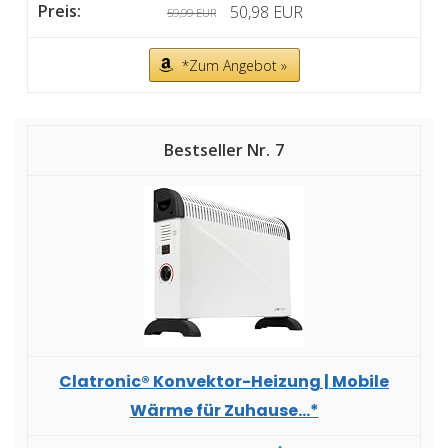
50,98 EUR
59,99 EUR
*Zum Angebot »
7
Clatronic® Konvektor-Heizung | Mobile
Wärme für Zuhause...*