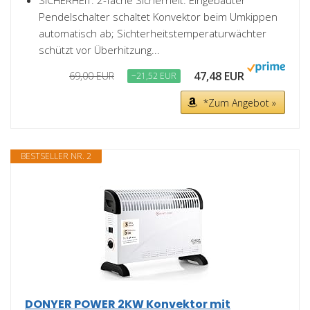
SICHERHEIT: 2-fache Sicherheit: Eingebauter
Pendelschalter schaltet Konvektor beim Umkippen
automatisch ab; Sichterheitstemperaturwächter
schützt vor Überhitzung...
47,48 EUR
69,00 EUR
−21,52 EUR
*Zum Angebot »
BESTSELLER NR. 2
DONYER POWER 2KW Konvektor mit