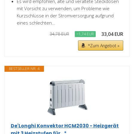
Es wird empfohlen, alte und veraltete Steckdosen
mit Vorsicht zu verwenden, um Probleme wie
Kurzschlüsse in der Stromversorgung aufgrund
eines schlechten...
33,04 EUR
34,78 EUR
−1,74 EUR
*Zum Angebot »
BESTSELLER NR. 4
De'Longhi Konvektor HCM2030 - Heizgerät
mit 3 Heizstufen für...*