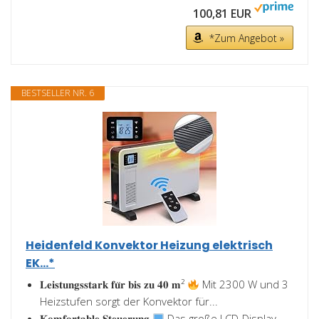
100,81 EUR
*Zum Angebot »
BESTSELLER NR. 6
Heidenfeld Konvektor Heizung elektrisch
EK...*
𝐋𝐞𝐢𝐬𝐭𝐮𝐧𝐠𝐬𝐬𝐭𝐚𝐫𝐤 𝐟𝐮̈𝐫 𝐛𝐢𝐬 𝐳𝐮 𝟒𝟎 𝐦²
Mit 2300 W und 3
Heizstufen sorgt der Konvektor für...
𝐊𝐨𝐦𝐟𝐨𝐫𝐭𝐚𝐛𝐥𝐞 𝐒𝐭𝐞𝐮𝐞𝐫𝐮𝐧𝐠
Das große LCD-Display