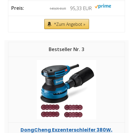
95,33 EUR
149,09 EUR
*Zum Angebot »
3
DongCheng Exzenterschleifer 380W,