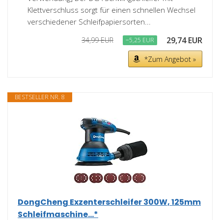
Klettverschluss sorgt für einen schnellen Wechsel
verschiedener Schleifpapiersorten...
29,74 EUR
34,99 EUR
−5,25 EUR
*Zum Angebot »
BESTSELLER NR. 8
DongCheng Exzenterschleifer 300W, 125mm
Schleifmaschine...*