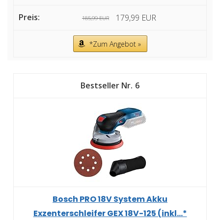
179,99 EUR
185,99 EUR
*Zum Angebot »
6
Bosch PRO 18V System Akku
Exzenterschleifer GEX 18V-125 (inkl...*