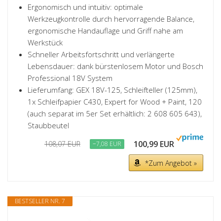
Ergonomisch und intuitiv: optimale
Werkzeugkontrolle durch hervorragende Balance,
ergonomische Handauflage und Griff nahe am
Werkstück
Schneller Arbeitsfortschritt und verlängerte
Lebensdauer: dank bürstenlosem Motor und Bosch
Professional 18V System
Lieferumfang: GEX 18V-125, Schleifteller (125mm),
1x Schleifpapier C430, Expert for Wood + Paint, 120
(auch separat im 5er Set erhältlich: 2 608 605 643),
Staubbeutel
100,99 EUR
108,07 EUR
−7,08 EUR
*Zum Angebot »
BESTSELLER NR. 7