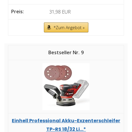
31,98 EUR
*Zum Angebot »
9
Einhell Professional Akku-Exzenterschleifer
TP-RS 18/32 Li...*