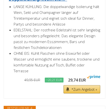
LANGE KÜHLUNG: Die doppelwandige Isolierung hält
Wein, Sekt und Champagner länger auf
Trinktemperatur und eignet sich ideal für Dinner,
Partys und besondere Anlässe
EDELSTAHL: Der rostfreie Edelstahl ist sehr langlebig
und besonders pflegeleicht. Das elegante Design
passt zu modernen Esszimmern, Bars und
festlichen Tischdekorationen
OHNE EIS: Kühlt Flaschen ohne Eiswürfel oder
Wasser und ermöglicht eine saubere, trockene und
komfortable Nutzung auf Tisch, Buffet oder
Terrasse
29,74 EUR
49,95 EUR
−20,21 EUR
*Zum Angebot »
BESTSELLER NR. 4