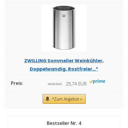
ZWILLING Sommelier Weinkühler,
Doppelwandig, Rostfreier...*
29,74 EUR
49,95 EUR
*Zum Angebot »
4