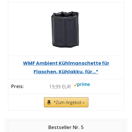
WMF Ambient Kühlmanschette für
Flaschen, Kühlakku, für...*
19,99 EUR
*Zum Angebot »
5