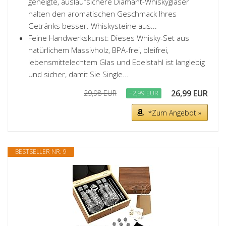
geneigte, auslaufsichere Diamant-Whiskygläser
halten den aromatischen Geschmack Ihres
Getränks besser. Whiskysteine aus...
Feine Handwerkskunst: Dieses Whisky-Set aus
natürlichem Massivholz, BPA-frei, bleifrei,
lebensmittelechtem Glas und Edelstahl ist langlebig
und sicher, damit Sie Single...
26,99 EUR
29,98 EUR
−2,99 EUR
*Zum Angebot »
BESTSELLER NR. 9