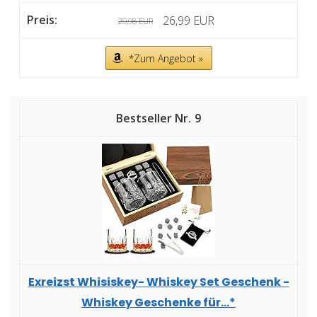
26,99 EUR
29,98 EUR
*Zum Angebot »
9
Exreizst Whisiskey- Whiskey Set Geschenk -
Whiskey Geschenke für...*