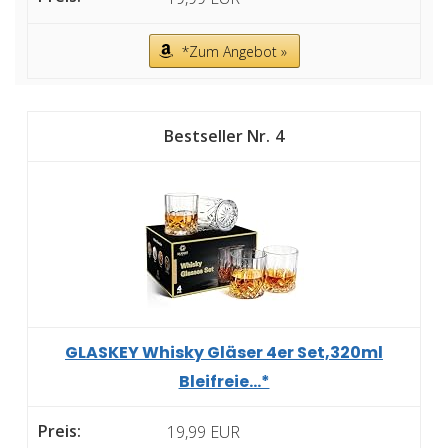
*Zum Angebot »
4
GLASKEY Whisky Gläser 4er Set,320ml
Bleifreie...*
19,99 EUR