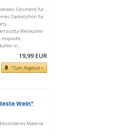
ideales Geschenk für
eines Dankeschön für
ty...
erracotta Weinkühler
 exquisite
ühler in...
19,99 EUR
*Zum Angebot »
Beste Wein*
 besonderes Material