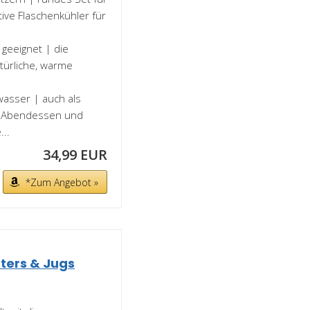
ive Flaschenkühler für
 geeignet | die
atürliche, warme
wasser | auch als
n, Abendessen und
..
34,99 EUR
*Zum Angebot »
ters & Jugs