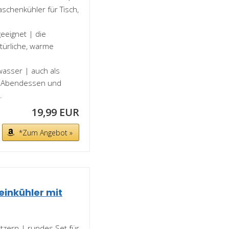
aschenkühler für Tisch,
geeignet | die
atürliche, warme
wasser | auch als
n, Abendessen und
.
19,99 EUR
*Zum Angebot »
inkühler mit
tzern | rundes Set für