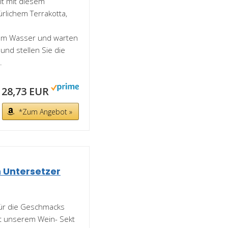
hlt mit diesem
ürlichem Terrakotta,
tem Wasser und warten
und stellen Sie die
.
28,73 EUR
*Zum Angebot »
 Untersetzer
für die Geschmacks
it unserem Wein- Sekt