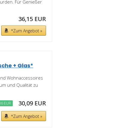
wurden. Für Genießer
36,15 EUR
*Zum Angebot »
sche + Glas*
 und Wohnaccessoires
tum und Qualität zu
30,09 EUR
86 EUR
*Zum Angebot »