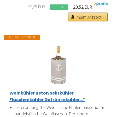
20,52 EUR
22,65 EUR
−2,13 EUR
*Zum Angebot »
BESTSELLER NR. 10
Weinkühler Beton Sektkühler
Flaschenkühler Getränkekühler...*
Lieferumfang: 1 x Weinflasche Kühler, passend für
handelsübliche Weinflaschen. Der innere