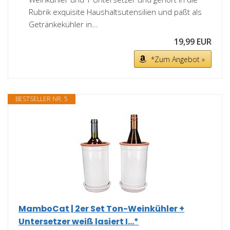
Rubrik exquisite Haushaltsutensilien und paßt als
Getränkekühler in...
19,99 EUR
*Zum Angebot »
BESTSELLER NR. 5
MamboCat | 2er Set Ton-Weinkühler +
Untersetzer weiß lasiert I...*