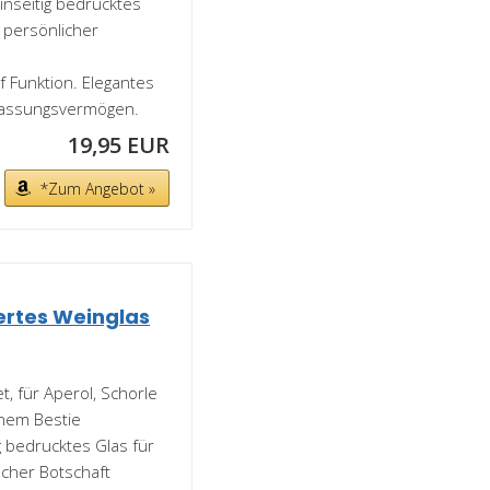
inseitig bedrucktes
 persönlicher
f Funktion. Elegantes
Fassungsvermögen.
19,95 EUR
*Zum Angebot »
iertes Weinglas
t, für Aperol, Schorle
nem Bestie
g bedrucktes Glas für
cher Botschaft