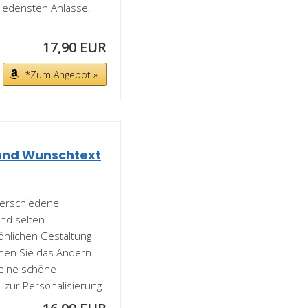
hiedensten Anlässe.
.
17,90 EUR
*Zum Angebot »
 und Wunschtext
verschiedene
ind selten
nlichen Gestaltung
nen Sie das Ändern
 eine schöne
 zur Personalisierung