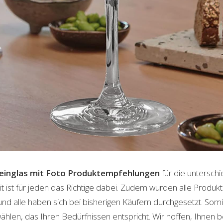
inglas mit Foto
Produktempfehlungen
für die untersch
t ist für jeden das Richtige dabei. Zudem wurden alle Produ
und alle haben sich bei bisherigen Käufern durchgesetzt. Som
len, das Ihren Bedürfnissen entspricht. Wir hoffen, Ihnen 