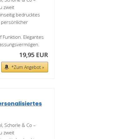
u zweit
inseitig bedrucktes
 persönlicher
f Funktion. Elegantes
Fassungsvermögen.
19,95 EUR
*Zum Angebot »
ersonalisiertes
ol, Schorle & Co –
u zweit