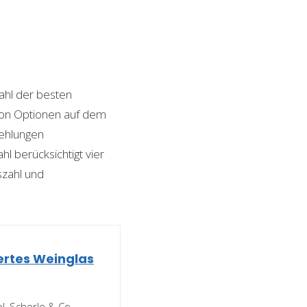
hl der besten
l von Optionen auf dem
fehlungen
l berücksichtigt vier
szahl und
iertes Weinglas
ol, Schorle & Co –