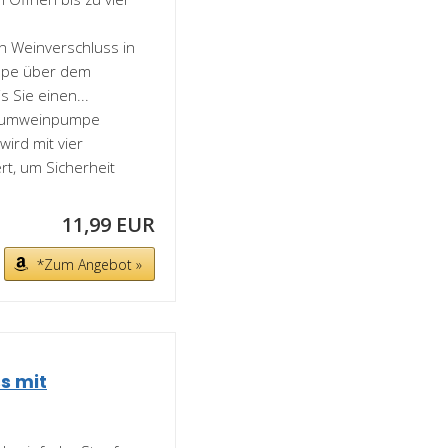
 Weinverschluss in
umpe über dem
s Sie einen...
kuumweinpumpe
ird mit vier
t, um Sicherheit
11,99 EUR
*Zum Angebot »
s mit