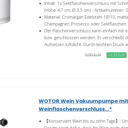
Inhalt: 1x Sektflaschenverschluss mit Schr
(Höhe 4,7 cm, Ø 3,5 cm) - Artikelnummer
Material: Cromargan Edelstahl 18/10, mattie
Champagner, Prosecco oder Sektflaschen
Der Flaschenverschluss kann einfach mit e
bzw. geschlossen werden. Er verschließt 
Aufsetzen luftdicht. Durch leichten Druck a
9,99 EUR
−0,53 EUR
WOTOR Wein Vakuumpumpe mit 
Weinflaschenverschluss...*
【Konserviert Wein bis zu zehn Tage】: Uns
Design sorgt dafür, dass Ihr Wein nach dem