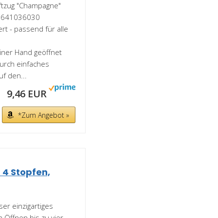
iftzug "Champagne"
: 0641036030
rt - passend für alle
iner Hand geöffnet
durch einfaches
uf den...
9,46 EUR
*Zum Angebot »
4 Stopfen,
er einzigartiges
 Öffnen bis zu vier