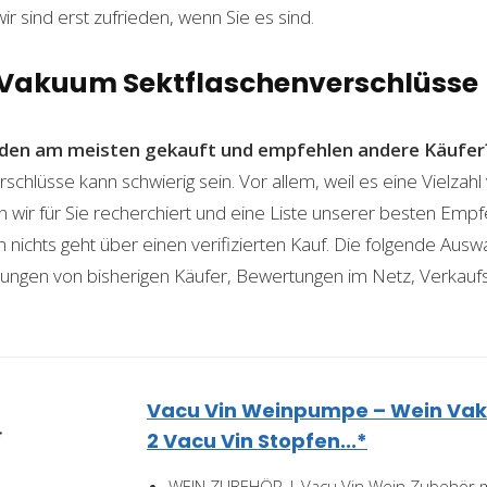
wir sind erst zufrieden, wenn Sie es sind.
n Vakuum Sektflaschenverschlüsse
den am meisten gekauft und empfehlen andere Käufer
chlüsse kann schwierig sein. Vor allem, weil es eine Vielzah
n wir für Sie recherchiert und eine Liste unserer besten Emp
ichts geht über einen verifizierten Kauf. Die folgende Auswah
ahrungen von bisherigen Käufer, Bewertungen im Netz, Verkauf
Vacu Vin Weinpumpe – Wein V
2 Vacu Vin Stopfen...*
WEIN ZUBEHÖR | Vacu Vin Wein Zubehör 