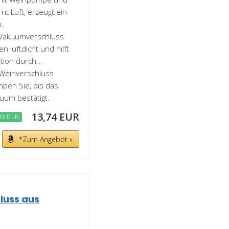
nt Luft, erzeugt ein
h.
Vakuumverschluss
 luftdicht und hilft
ion durch...
einverschluss
mpen Sie, bis das
kuum bestätigt.
13,74 EUR
39 EUR
*Zum Angebot »
luss aus