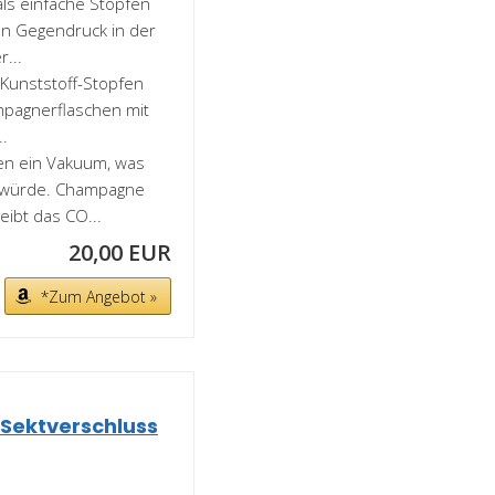
ls einfache Stopfen
en Gegendruck in der
...
Kunststoff-Stopfen
ampagnerflaschen mit
..
n ein Vakuum, was
 würde. Champagne
eibt das CO...
20,00 EUR
*Zum Angebot »
 Sektverschluss