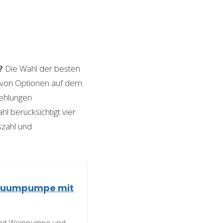
?
Die Wahl der besten
l von Optionen auf dem
fehlungen
l berücksichtigt vier
szahl und
akuumpumpe mit
mit Weinpumpe und