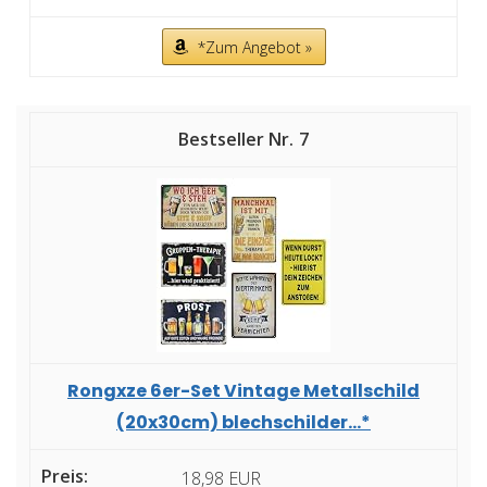
*Zum Angebot »
7
Rongxze 6er-Set Vintage Metallschild
(20x30cm) blechschilder...*
18,98 EUR