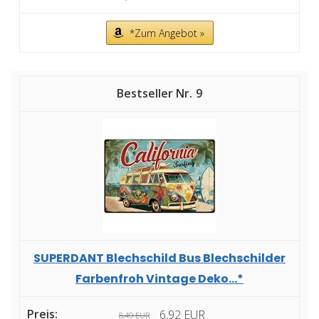
*Zum Angebot »
9
SUPERDANT Blechschild Bus Blechschilder
Farbenfroh Vintage Deko...*
6,92 EUR
8,49 EUR