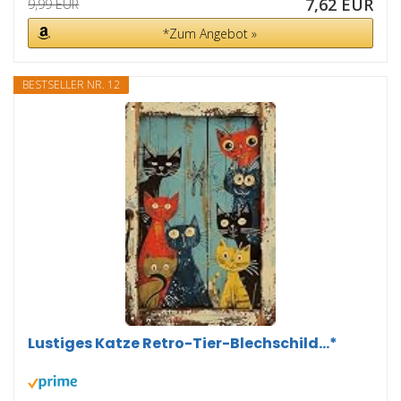
7,62 EUR
9,99 EUR
*Zum Angebot »
BESTSELLER NR. 12
Lustiges Katze Retro-Tier-Blechschild...*