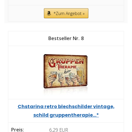
*Zum Angebot »
8
Chstarina retro blechschilder vintage,
schild gruppentherapie...*
6,29 EUR