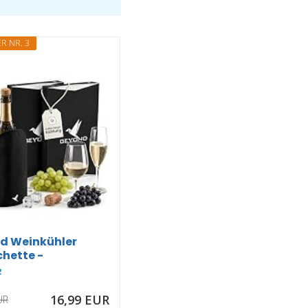
R NR. 3
d Weinkühler
hette -
anschette...
16,99 EUR
UR