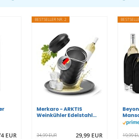
BESTSELLER NR. 2
BESTSELLE
er
Merkaro - ARKTIS
Beyon
Weinkühler Edelstahl...
Mansc
Kühlm
74 EUR
29,99 EUR
34,99 EUR
19,99 E