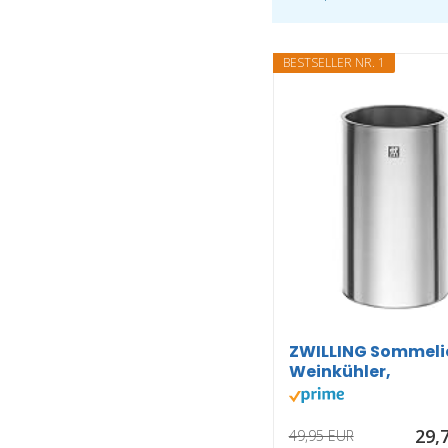
BESTSELLER NR. 1
ZWILLING Sommeli
Weinkühler,
Doppelwandig...
29,
49,95 EUR