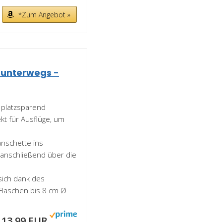
*Zum Angebot »
 unterwegs -
 platzsparend
kt für Ausflüge, um
nschette ins
 anschließend über die
sich dank des
laschen bis 8 cm Ø
13,99 EUR