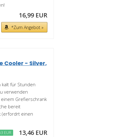
n!
16,99 EUR
*Zum Angebot »
 Cooler - Silver,
 kalt für Stunden
 zu verwenden
n einem Grefierschrank
che bereit
k (erfordrt einen
13,46 EUR
53 EUR