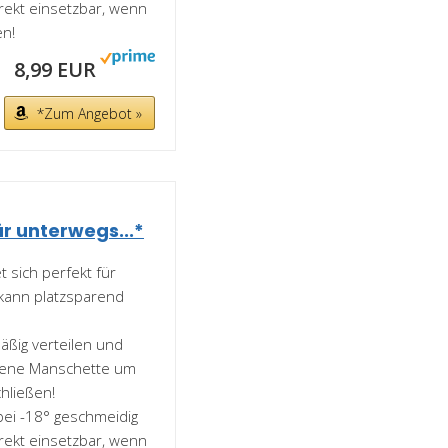
rekt einsetzbar, wenn
n!
8,99 EUR
*Zum Angebot »
r unterwegs...*
 sich perfekt für
 kann platzsparend
ßig verteilen und
rorene Manschette um
hließen!
bei -18° geschmeidig
rekt einsetzbar, wenn