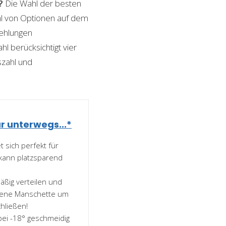
?
Die Wahl der besten
ahl von Optionen auf dem
fehlungen
l berücksichtigt vier
szahl und
r unterwegs...*
 sich perfekt für
 kann platzsparend
ßig verteilen und
rorene Manschette um
hließen!
bei -18° geschmeidig