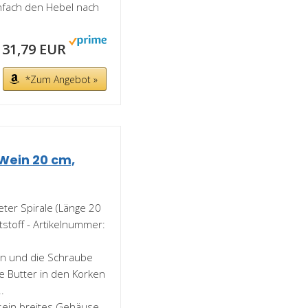
nfach den Hebel nach
31,79 EUR
*Zum Angebot »
Wein 20 cm,
eter Spirale (Länge 20
stoff - Artikelnummer:
en und die Schraube
ie Butter in den Korken
.
 sein breites Gehäuse