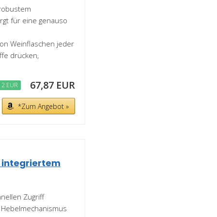
 robustem
gt für eine genauso
on Weinflaschen jeder
iffe drücken,
67,87 EUR
12 EUR
*Zum Angebot »
 integriertem
nellen Zugriff
mit Hebelmechanismus