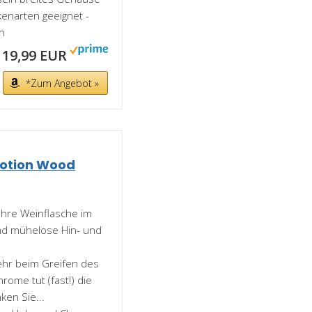
kenarten geeignet -
n
19,99 EUR
*Zum Angebot »
Motion Wood
 Ihre Weinflasche im
nd mühelose Hin- und
ehr beim Greifen des
ome tut (fast!) die
ken Sie...