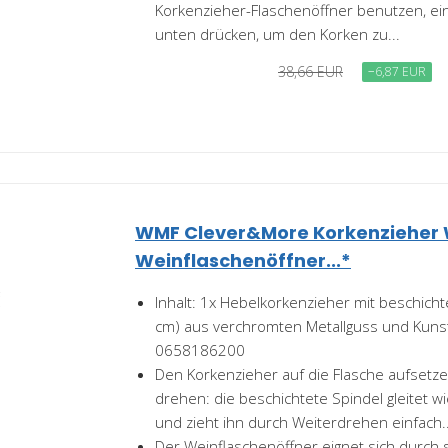
Korkenzieher-Flaschenöffner benutzen, ei
unten drücken, um den Korken zu...
38,66 EUR
−6,87 EUR
WMF Clever&More Korkenzieher 
Weinflaschenöffner...*
Inhalt: 1x Hebelkorkenzieher mit beschicht
cm) aus verchromten Metallguss und Kunst
0658186200
Den Korkenzieher auf die Flasche aufsetz
drehen: die beschichtete Spindel gleitet w
und zieht ihn durch Weiterdrehen einfach..
Der Weinflaschenöffner eignet sich durch