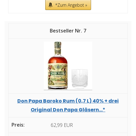
*Zum Angebot »
7
Don Papa Baroko Rum (0,7 L) 40% + drei
Original Don Papa Gläsern...*
62,99 EUR