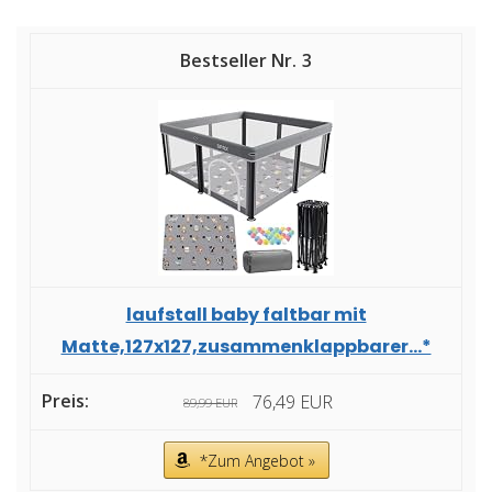
3
laufstall baby faltbar mit
Matte,127x127,zusammenklappbarer...*
76,49 EUR
89,99 EUR
*Zum Angebot »