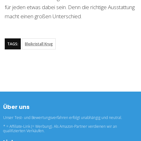
für jeden etwas dabei sein. Denn die richtige Ausstattung
macht einen großen Unterschied.
TAGS:
Bleikristall Krug
Über uns
Unser Test- und Bewertungsverfahren erfolgt unabhängig und neutral.
* = Affiliate-Link (= Werbung). Als Amazon-Partner verdienen wir an
qualifizierten Verkäufen.