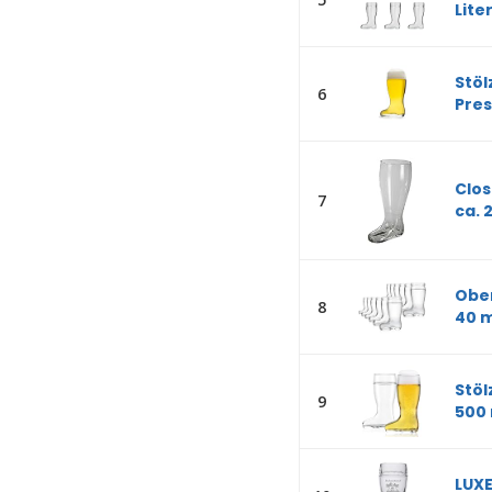
Lite
Stöl
6
Pres
Clos
7
ca. 2
Ober
8
40 m
Stöl
9
500 
LUXE