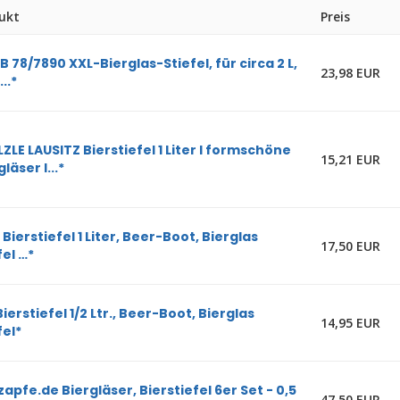
ukt
Preis
 78/7890 XXL-Bierglas-Stiefel, für circa 2 L,
23,98 EUR
..*
ZLE LAUSITZ Bierstiefel 1 Liter I formschöne
15,21 EUR
läser I...*
 Bierstiefel 1 Liter, Beer-Boot, Bierglas
17,50 EUR
fel …*
ierstiefel 1/2 Ltr., Beer-Boot, Bierglas
14,95 EUR
fel*
zapfe.de Biergläser, Bierstiefel 6er Set - 0,5
47,50 EUR