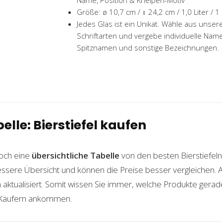
Name, Position & Kneipen-Motiv
Größe: ø 10,7 cm / ↕ 24,2 cm / 1,0 Liter / 1 
Jedes Glas ist ein Unikat. Wähle aus unse
Schriftarten und vergebe individuelle Name
Spitznamen und sonstige Bezeichnungen.
elle: Bierstiefel kaufen
och eine
übersichtliche Tabelle
von den besten Bierstiefel
essere Übersicht und können die Preise besser vergleichen. 
 aktualisiert. Somit wissen Sie immer, welche Produkte gera
 Käufern ankommen.