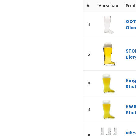
#
Vorschau
Prod
OOTB
1
Glas.
STÖL
2
Bierg
King
3
Stie
KW B
4
Stie
ich-
5