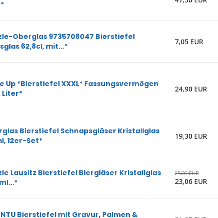
r*
zle-Oberglas 9735708047 Bierstiefel
7,05 EUR
sglas 62,8cl, mit...*
e Up *Bierstiefel XXXL* Fassungsvermögen
24,90 EUR
 Liter*
glas Bierstiefel Schnapsgläser Kristallglas
19,30 EUR
l, 12er-Set*
zle Lausitz Bierstiefel Biergläser Kristallglas
25,00 EUR
23,06 EUR
ml...*
NTU Bierstiefel mit Gravur, Palmen &