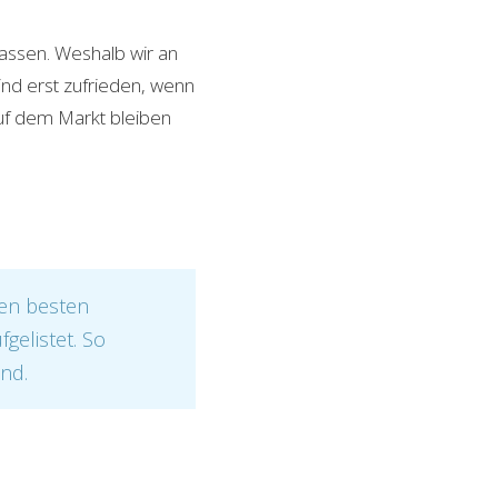
passen. Weshalb wir an
ind erst zufrieden, wenn
auf dem Markt bleiben
den besten
gelistet. So
ind.