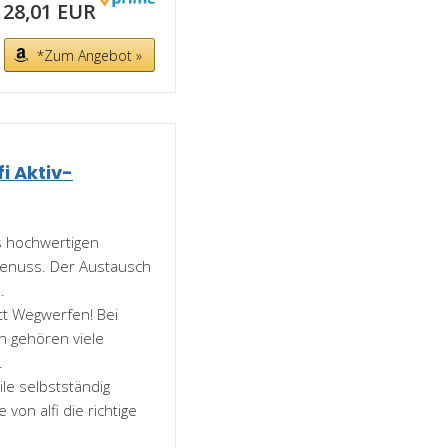
28,01 EUR
*Zum Angebot »
i Aktiv-
s hochwertigen
 Genuss. Der Austausch
.
t Wegwerfen! Bei
n gehören viele
.
le selbstständig
von alfi die richtige