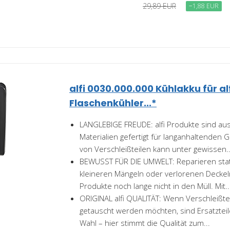
29,89 EUR
−1,88 EUR
alfi 0030.000.000 Kühlakku für alf
Flaschenkühler...*
LANGLEBIGE FREUDE: alfi Produkte sind au
Materialien gefertigt für langanhaltenden
von Verschleißteilen kann unter gewissen..
BEWUSST FÜR DIE UMWELT: Reparieren stat
kleineren Mängeln oder verlorenen Deckel
Produkte noch lange nicht in den Müll. Mit..
ORIGINAL alfi QUALITÄT: Wenn Verschleißtei
getauscht werden möchten, sind Ersatzteile 
Wahl – hier stimmt die Qualität zum...