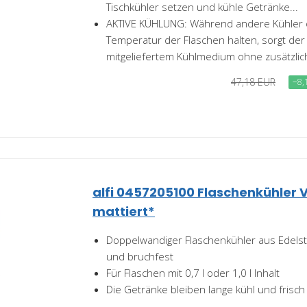
Tischkühler setzen und kühle Getränke...
AKTIVE KÜHLUNG: Während andere Kühler o
Temperatur der Flaschen halten, sorgt de
mitgeliefertem Kühlmedium ohne zusätzlich
47,18 EUR
−8,
alfi 0457205100 Flaschenkühler V
mattiert*
Doppelwandiger Flaschenkühler aus Edelstah
und bruchfest
Für Flaschen mit 0,7 l oder 1,0 l Inhalt
Die Getränke bleiben lange kühl und frisch