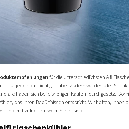
roduktempfehlungen
für die unterschiedlichsten Alfi Flasch
t ist für jeden das Richtige dabei. Zudem wurden alle Produ
und alle haben sich bei bisherigen Käufern durchgesetzt. Som
len, das Ihren Bedürfnissen entspricht. Wir hoffen, Ihnen 
wir sind erst zufrieden, wenn Sie es sind.
 Alfi Flaschenkühler