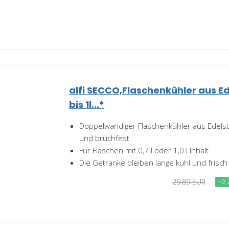
alfi SECCO,Flaschenkühler aus Ed
bis 1l...*
Doppelwandiger Flaschenkühler aus Edelstah
und bruchfest
Für Flaschen mit 0,7 l oder 1,0 l Inhalt
Die Getränke bleiben lange kühl und frisch
29,89 EUR
−9,