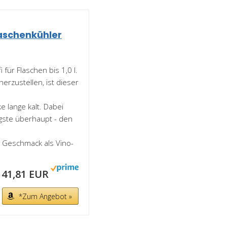
laschenkühler
für Flaschen bis 1,0 l.
rzustellen, ist dieser
e lange kalt. Dabei
gste überhaupt - den
 Geschmack als Vino-
41,81 EUR
*Zum Angebot »