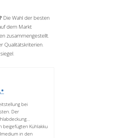
?
Die Wahl der besten
n auf dem Markt
ngen zusammengestellt.
 Qualitätskriterien.
siegel.
.*
tstellung bei
sten. Der
tahlabdeckung...
 beigefügten Kühlakku
hlmedium in den