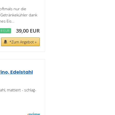
ftmals nur die
r Getränkekühler dank
es Eis...
39,00 EUR
18 EUR
*Zum Angebot »
ino, Edelstahl
l, mattiert - schlag-