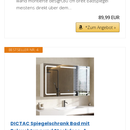
wand montierte design,80 cm breit badspiegel
meistens direkt über dem...
89,99 EUR
*Zum Angebot »
BESTSELLER NR. 4
DICTAC Spiegelschrank Bad mit