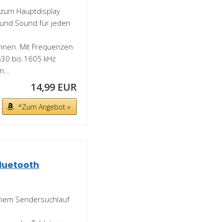
 zum Hauptdisplay
t und Sound für jeden
ennen. Mit Frequenzen
530 bis 1605 kHz
n...
14,99 EUR
*Zum Angebot »
luetooth
chem Sendersuchlauf