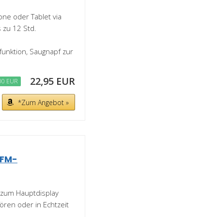
ne oder Tablet via
s zu 12 Std.
funktion, Saugnapf zur
22,95 EUR
00 EUR
*Zum Angebot »
 FM-
 zum Hauptdisplay
ören oder in Echtzeit