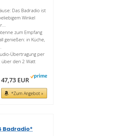
äuse: Das Badradio ist
beliebigem Winkel
...
 Antenne zum Empfang
l genießen: in Küche,
.
udio-Übertragung per
st über den 2 Watt
47,73 EUR
*Zum Angebot »
4 Badradio*