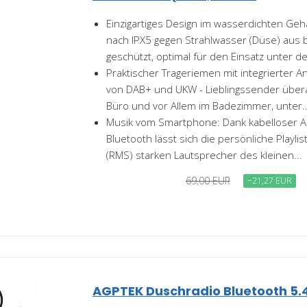
Einzigartiges Design im wasserdichten Geh
nach IPX5 gegen Strahlwasser (Düse) aus 
geschützt, optimal für den Einsatz unter der
Praktischer Trageriemen mit integrierter
von DAB+ und UKW - Lieblingssender überal
Büro und vor Allem im Badezimmer, unter..
Musik vom Smartphone: Dank kabelloser A
Bluetooth lässt sich die persönliche Playli
(RMS) starken Lautsprecher des kleinen...
69,00 EUR
−21,27 EUR
AGPTEK Duschradio Bluetooth 5.