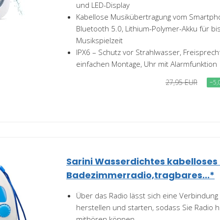
und LED-Display
Kabellose Musikübertragung vom Smartpho
Bluetooth 5.0, Lithium-Polymer-Akku für bi
Musikspielzeit
IPX6 – Schutz vor Strahlwasser, Freisprech
einfachen Montage, Uhr mit Alarmfunktion
27,95 EUR
−5,
Sarini Wasserdichtes kabelloses
Badezimmerradio,tragbares...*
Über das Radio lässt sich eine Verbindung
herstellen und starten, sodass Sie Radio h
mithören können.