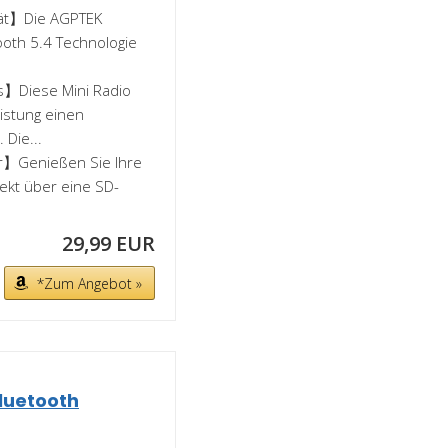
tät】Die AGPTEK
oth 5.4 Technologie
ss】Diese Mini Radio
eistung einen
Die...
r】Genießen Sie Ihre
rekt über eine SD-
29,99 EUR
*Zum Angebot »
luetooth