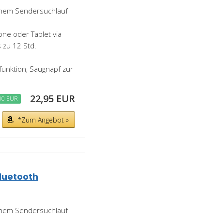
chem Sendersuchlauf
ne oder Tablet via
s zu 12 Std.
funktion, Saugnapf zur
22,95 EUR
00 EUR
*Zum Angebot »
luetooth
chem Sendersuchlauf