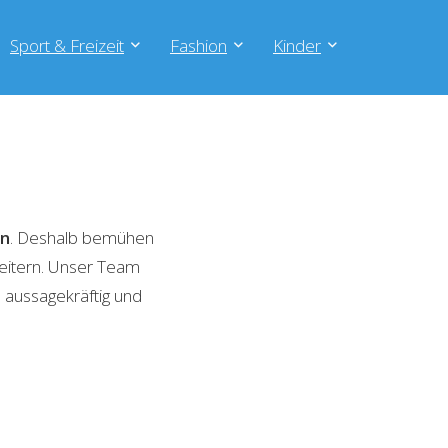
Sport & Freizeit
Fashion
Kinder
en
. Deshalb bemühen
weitern. Unser Team
 aussagekräftig und