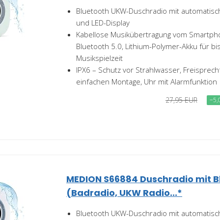
Bluetooth UKW-Duschradio mit automatis
und LED-Display
Kabellose Musikübertragung vom Smartpho
Bluetooth 5.0, Lithium-Polymer-Akku für bi
Musikspielzeit
IPX6 – Schutz vor Strahlwasser, Freisprech
einfachen Montage, Uhr mit Alarmfunktion
27,95 EUR
−5,
MEDION S66884 Duschradio mit B
(Badradio, UKW Radio...*
Bluetooth UKW-Duschradio mit automatis