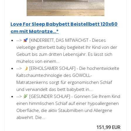
Love For Sleep Babybett Beistellbett 120x60
cm mit Matratze...*
-->
[KINDERBETT, DAS MITWÄCHST - Dieses
vielseitige gitterbett baby begleitet Ihr Kind von der
Geburt bis zum dritten Lebensjahr. Es lässt sich
mühelos von einem...
-->
[ERHOLSAMER SCHLAF] - Die hochentwickelte
Kaltschaumtechnologie des GOWOLL-
Matratzenkerns sorgt für ergonomischen Schlaf
und verwandelt das bett babybett in...
-->
[GESUNDER SCHLAF] - Gönnen Sie Ihrem Kind
einen himmlischen Schlaf auf einer hypoallergenen
Oberfläche, die aktiv Staubmilben und Allergene
abwehrt. Die...
151,99 EUR