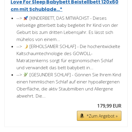
Love For Sleep Babybett Beistellbett 120x60
cm mit Schublade...*
-->
[KINDERBETT, DAS MITWÄCHST - Dieses
vielseitige gitterbett baby begleitet Ihr Kind von der
Geburt bis zum dritten Lebensjahr. Es lässt sich
mühelos von einem...
-->
[ERHOLSAMER SCHLAF] - Die hochentwickelte
Kaltschaumtechnologie des GOWOLL-
Matratzenkerns sorgt für ergonomischen Schlaf
und verwandelt das bett babybett in...
-->
[GESUNDER SCHLAF] - Gönnen Sie Ihrem Kind
einen himmlischen Schlaf auf einer hypoallergenen
Oberfläche, die aktiv Staubmilben und Allergene
abwehrt. Die...
179,99 EUR
*Zum Angebot »