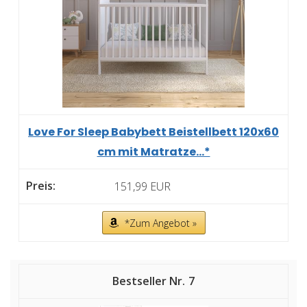
Love For Sleep Babybett Beistellbett 120x60
cm mit Matratze...*
151,99 EUR
*Zum Angebot »
7