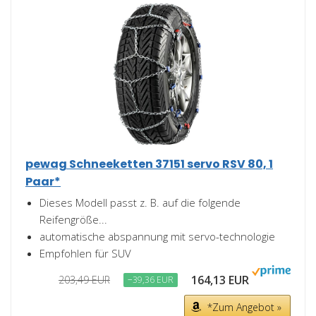
pewag Schneeketten 37151 servo RSV 80, 1
Paar*
Dieses Modell passt z. B. auf die folgende
Reifengröße...
automatische abspannung mit servo-technologie
Empfohlen für SUV
164,13 EUR
203,49 EUR
−39,36 EUR
*Zum Angebot »