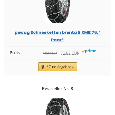
pewag Schneeketten brenta 9 XMB 76, 1
Paar*
72,82 EUR
103,94 EUR
*Zum Angebot »
8