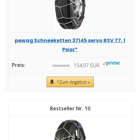
pewag Schneeketten 37145 servo RSV 77, 1
Paar*
154,97 EUR
183,26 EUR
*Zum Angebot »
10