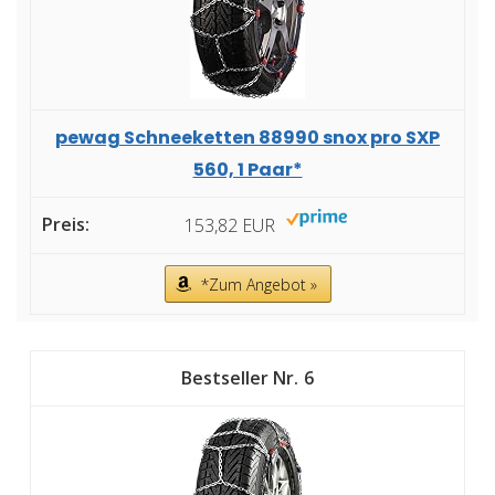
pewag Schneeketten 88990 snox pro SXP
560, 1 Paar*
153,82 EUR
*Zum Angebot »
6