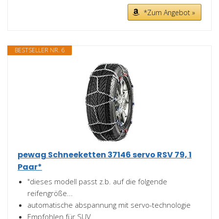
*Zum Angebot »
BESTSELLER NR. 6
pewag Schneeketten 37146 servo RSV 79, 1
Paar*
"dieses modell passt z.b. auf die folgende
reifengröße...
automatische abspannung mit servo-technologie
Empfohlen für SUV