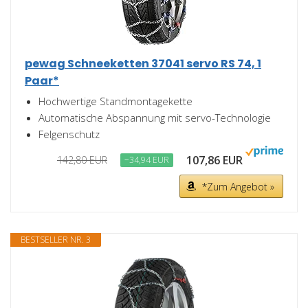
pewag Schneeketten 37041 servo RS 74, 1
Paar*
Hochwertige Standmontagekette
Automatische Abspannung mit servo-Technologie
Felgenschutz
107,86 EUR
142,80 EUR
−34,94 EUR
*Zum Angebot »
BESTSELLER NR. 3