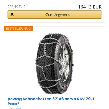
164,13 EUR
203,49 EUR
*Zum Angebot »
BESTSELLER NR. 3
pewag Schneeketten 37146 servo RSV 79, 1
Paar*