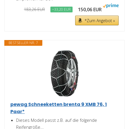
150,06 EUR
183,26 EUR
−33,20 EUR
*Zum Angebot »
BESTSELLER NR. 7
pewag Schneeketten brenta 9 XMB 76, 1
Paar*
Dieses Modell passt z.B. auf die folgende
Reifengröße...