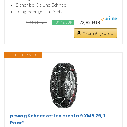
Sicher bei Eis und Schnee
Feingliederiges Laufnetz
72,82 EUR
103,94 EUR
−31,12 EUR
*Zum Angebot »
BESTSELLER NR. 8
pewag Schneeketten brenta 9 XMB 79, 1
Paar*