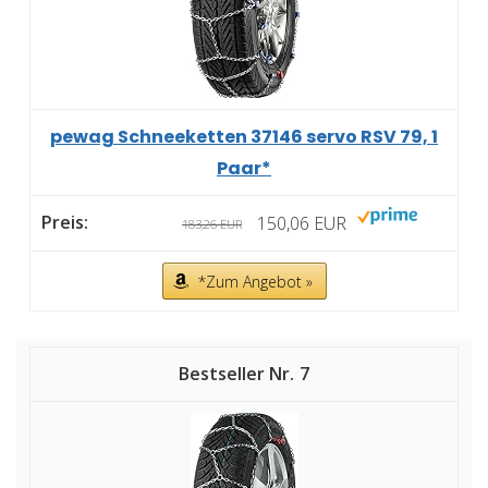
pewag Schneeketten 37146 servo RSV 79, 1
Paar*
150,06 EUR
183,26 EUR
*Zum Angebot »
7