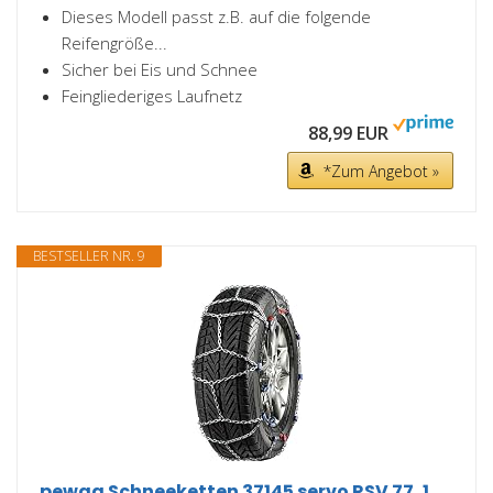
Dieses Modell passt z.B. auf die folgende
Reifengröße...
Sicher bei Eis und Schnee
Feingliederiges Laufnetz
88,99 EUR
*Zum Angebot »
BESTSELLER NR. 9
pewag Schneeketten 37145 servo RSV 77, 1