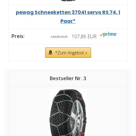
pewag Schneeketten 37041 servo RS 74, 1
Paar*
107,86 EUR
142,80 EUR
*Zum Angebot »
3