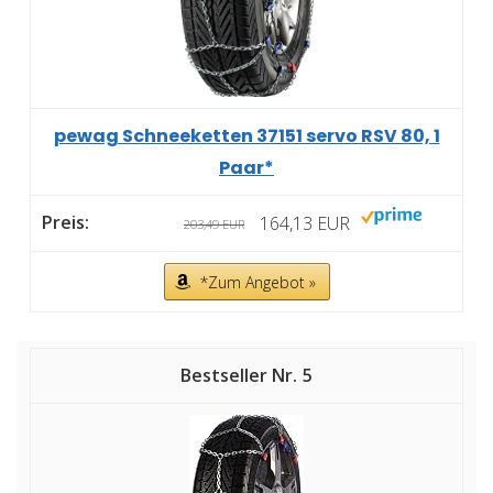
pewag Schneeketten 37151 servo RSV 80, 1
Paar*
164,13 EUR
203,49 EUR
*Zum Angebot »
5