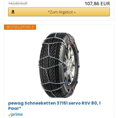
107,86 EUR
142,80 EUR
*Zum Angebot »
BESTSELLER NR. 2
pewag Schneeketten 37151 servo RSV 80, 1
Paar*