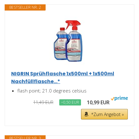
BESTSELLER NR. 2
NIGRIN Sprühflasche 1x500ml + 1x500ml
Nachfüllflasche...*
flash point; 21.0 degrees celsius
10,99 EUR
11,49 EUR
−0,50 EUR
*Zum Angebot »
BESTSELLER NR. 3