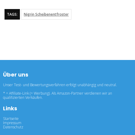
TAGS:
Nigrin Scheibenentfroster
Über uns
Unser Test- und Bewertungsverfahren erfolgt unabhängig und neutral.
* = Affiliate-Link (= Werbung). Als Amazon-Partner verdienen wir an
qualifizierten Verkäufen.
Links
Startseite
Impressum
Datenschutz