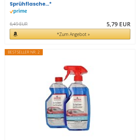
Sprühflasche...*
5,79 EUR
6,49 EUR
*Zum Angebot »
BESTSELLER NR. 2