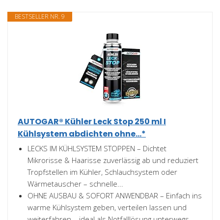
BESTSELLER NR. 9
AUTOGAR® Kühler Leck Stop 250 ml I
Kühlsystem abdichten ohne...*
LECKS IM KÜHLSYSTEM STOPPEN – Dichtet
Mikrorisse & Haarisse zuverlässig ab und reduziert
Tropfstellen im Kühler, Schlauchsystem oder
Wärmetauscher – schnelle...
OHNE AUSBAU & SOFORT ANWENDBAR – Einfach ins
warme Kühlsystem geben, verteilen lassen und
weiterfahren – ideal als Notfalllösung unterwegs