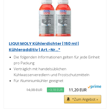
LIQUI MOLY Kühlerdichter | 150 ml |
Kühleradditiv | Art.-Nr...*
Die folgenden Informationen gelten für jede Einheit
pro Packung
Verträglich mit handelsüblichen
Kühlwasserveredlern und Frostschutzmitteln
Für Aluminiumkühler geeignet
11,20 EUR
14,38 EUR
−3,18 EUR
*Zum Angebot »