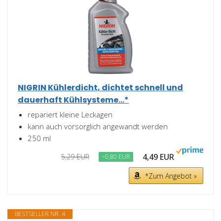
NIGRIN Kühlerdicht, dichtet schnell und
dauerhaft Kühlsysteme...*
repariert kleine Leckagen
kann auch vorsorglich angewandt werden
250 ml
4,49 EUR
5,29 EUR
−0,80 EUR
*Zum Angebot »
BESTSELLER NR. 4