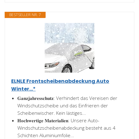
BESTSELLER NR. 7
ELNLE Frontscheibenabdeckung Auto
Winter...*
𝐆𝐚𝐧𝐳𝐣𝐚𝐡𝐫𝐞𝐬𝐬𝐜𝐡𝐮𝐭𝐳: Verhindert das Vereisen der
Windschutzscheibe und das Einfrieren der
Scheibenwischer. Kein lästiges...
𝐇𝐨𝐜𝐡𝐰𝐞𝐫𝐭𝐢𝐠𝐞 𝐌𝐚𝐭𝐞𝐫𝐢𝐚𝐥𝐢𝐞𝐧: Unsere Auto-
Windschutzscheibenabdeckung besteht aus 4
Schichten Aluminiumfolie...