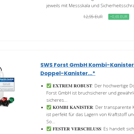
jeweils mit Messskala und Sicherheitssch
12,95 EUR
−0,65 EUR
SWS Forst GmbH Kombi-Kanister -
Doppel-Kanister...*
𝐄𝐗𝐓𝐑𝐄𝐌 𝐑𝐎𝐁𝐔𝐒𝐓: Der hochwertig
Forst GmbH ist bruchsicherer und gewährl
sicheres...
𝐊𝐎𝐌𝐁𝐈 𝐊𝐀𝐍𝐈𝐒𝐓𝐄𝐑: Der transparen
ist perfekt für das Lagern von Kraftstoff un
So...
𝐅𝐄𝐒𝐓𝐄𝐑 𝐕𝐄𝐑𝐒𝐂𝐇𝐋𝐔𝐒𝐒: Es handelt si