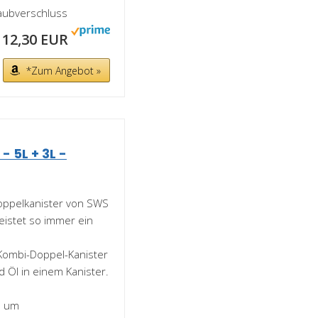
raubverschluss
12,30 EUR
*Zum Angebot »
 5L + 3L -
e Doppelkanister von SWS
eistet so immer ein
te Kombi-Doppel-Kanister
d Öl in einem Kanister.
ch um