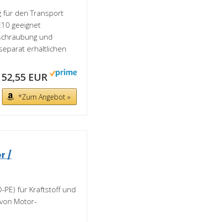
 für den Transport
10 geeignet
erschraubung und
eparat erhältlichen
52,55 EUR
*Zum Angebot »
r /
-PE) für Kraftstoff und
 von Motor-