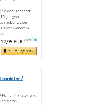
 für den Transport
10 geeignet
rschraubung, zwei
ss sowie weiterem
len...
12,95 EUR
*Zum Angebot »
kanister /
-PE) für Kraftstoff und
 von Motor-