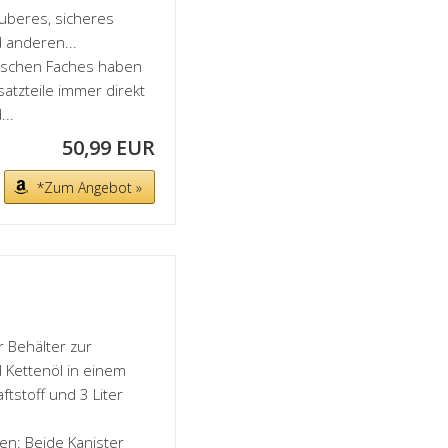
uberes, sicheres
 anderen...
tischen Faches haben
atzteile immer direkt
...
50,99 EUR
*Zum Angebot »
r Behälter zur
 Kettenöl in einem
ftstoff und 3 Liter
zen: Beide Kanister