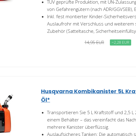
TÜV geprüfte Produktion, mit UN-Zulassung
von Gefahrengütern (nach ADR/GGVSEB), E
Inkl. fest montierter Kinder-Sicherheitsv
Auslaufrohr mit Verschluss und weiterem s
Zubehör (Satteltasche, Sicherheitseinfüllsy
14,95 EUR
−2,28 EUR
Husqvarna Kombikanister 5L Kraft
Öl*
Transportieren Sie 5 L Kraftstoff und 2,5 L 
einem Behälter – das vereinfacht das Nac
mehrere Kanister überflüssig.
Auslaufsicheres Tanken: Die automatisch 