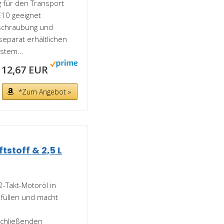
 für den Transport
10 geeignet
erschraubung und
eparat erhältlichen
stem...
12,67 EUR
*Zum Angebot »
stoff & 2,5 L
2-Takt-Motoröl in
hfüllen und macht
schließenden