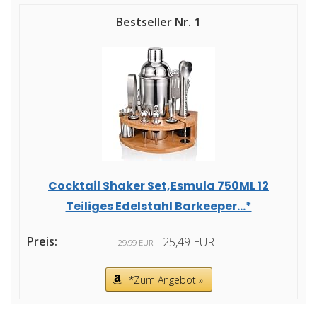
1
Cocktail Shaker Set,Esmula 750ML 12
Teiliges Edelstahl Barkeeper...*
25,49 EUR
29,99 EUR
*Zum Angebot »